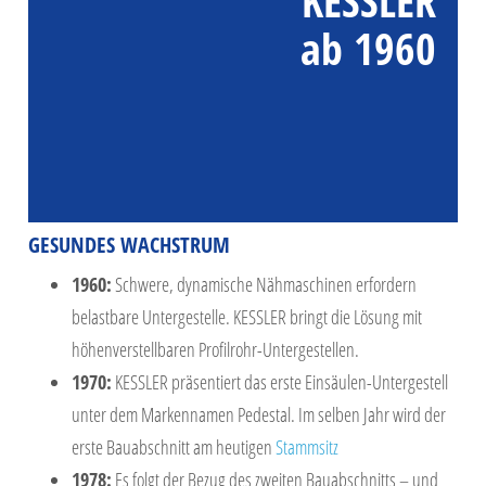
KESSLER
ab 1960
GESUNDES WACHSTRUM
1960:
Schwere, dynamische Nähmaschinen erfordern
belastbare Untergestelle. KESSLER bringt die Lösung mit
höhenverstellbaren Profilrohr-Untergestellen.
1970:
KESSLER präsentiert das erste Einsäulen-Untergestell
unter dem Markennamen Pedestal. Im selben Jahr wird der
erste Bauabschnitt am heutigen
Stammsitz
1978:
Es folgt der Bezug des zweiten Bauabschnitts – und