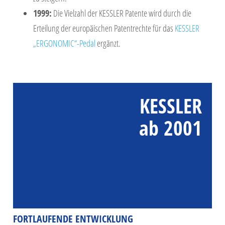
1999:
Die Vielzahl der KESSLER Patente wird durch die
Erteilung der europäischen Patentrechte für das
KESSLER
„ERGONOMIC“-Pedal
ergänzt.
KESSLER
ab 2001
FORTLAUFENDE ENTWICKLUNG